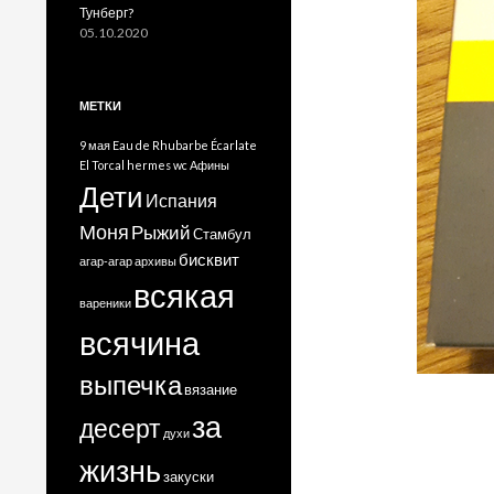
Тунберг?
05.10.2020
МЕТКИ
9 мая
Eau de Rhubarbe Écarlate
El Torcal
hermes
wc
Афины
Дети
Испания
Моня
Рыжий
Стамбул
бисквит
агар-агар
архивы
всякая
вареники
всячина
выпечка
вязание
за
десерт
духи
жизнь
закуски