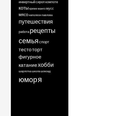
инвертный сироп
компоте
коты
мусс
креме
манго
мясо
наполеон
павлова
путешествия
рецепты
работа
семья
спорт
тесто
торт
фигурное
хобби
катание
шарлотка
школа
шокоад
я
юмор