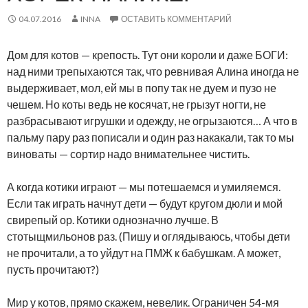
04.07.2016
INNA
ОСТАВИТЬ КОММЕНТАРИЙ
Дом для котов — крепость. Тут они короли и даже БОГИ:
над ними трепыхаются так, что ревнивая Алина иногда не
выдерживает, мол, ей мы в попу так не дуем и пузо не
чешем. Но коты ведь не косячат, не грызут ногти, не
разбрасывают игрушки и одежду, не огрызаются… А что в
пальму пару раз пописали и один раз накакали, так то мы
виноваты — сортир надо внимательнее чистить.
А когда котики играют — мы потешаемся и умиляемся.
Если так играть начнут дети — будут кругом дюли и мой
свирепый ор. Котики однозначно лучше. В
стотыщмильонов раз. (Пишу и оглядываюсь, чтобы дети
не прочитали, а то уйдут на ПМЖ к бабушкам. А может,
пусть прочитают?)
Мир у котов, прямо скажем, невелик. Ограничен 54-мя