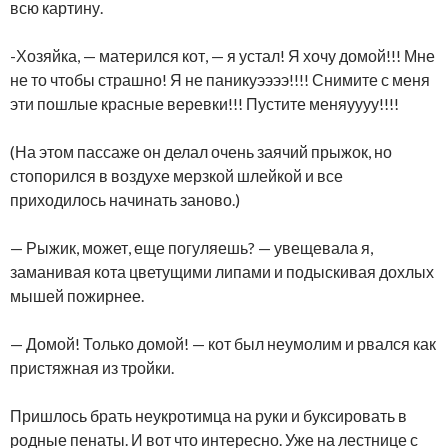
всю картину.
-Хозяйка, — матерился кот, — я устал! Я хочу домой!!! Мне
не то чтобы страшно! Я не паникуээээ!!!! Снимите с меня
эти пошлые красные веревки!!! Пустите меняуууу!!!!
(На этом пассаже он делал очень заячий прыжок, но
стопорился в воздухе мерзкой шлейкой и все
приходилось начинать заново.)
— Рыжик, может, еще погуляешь? — увещевала я,
заманивая кота цветущими липами и подыскивая дохлых
мышей пожирнее.
— Домой! Только домой! — кот был неумолим и рвался как
пристяжная из тройки.
Пришлось брать неукротимца на руки и буксировать в
родные пенаты. И вот что интересно. Уже на лестнице с