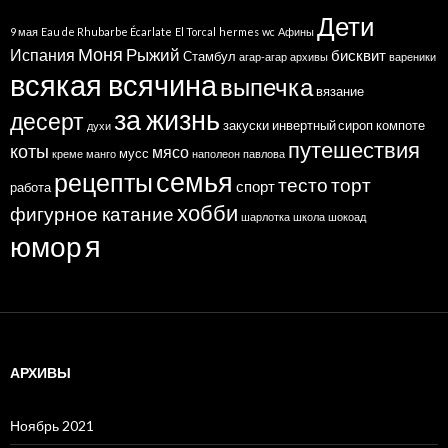
Дети
9 мая
Eau de Rhubarbe Écarlate
El Torcal
hermes
wc
Афины
Моня
Рыжий
Испания
бисквит
Стамбул
агар-агар
архивы
вареники
всякая всячина
выпечка
вязание
за жизнь
десерт
закуски
инвертный сироп
компоте
духи
путешествия
коты
мясо
мусс
креме
манго
наполеон
павлова
семья
рецепты
тесто
торт
спорт
работа
хобби
фигурное катание
шарлотка
школа
шокоад
я
юмор
АРХИВЫ
Ноябрь 2021