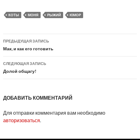
КОТЫ
МОНЯ
РЫЖИЙ
ЮМОР
Навигация
ПРЕДЫДУЩАЯ ЗАПИСЬ
по
Мак, и как его готовить
записям
СЛЕДУЮЩАЯ ЗАПИСЬ
Долой общагу!
ДОБАВИТЬ КОММЕНТАРИЙ
Для отправки комментария вам необходимо
авторизоваться
.