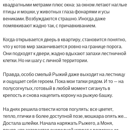
квадратными метрами плюс окна: за окном летают наглые
птицы и мошки, у животных глаза фонарями и усы
вениками. Возбуждаются страшно. Иногда даже
помявкивают жадно так, с причавкиванием.
Когда открывается дверь в квартиру, становится понятно,
что у котов мир заканчивается ровно на границе порога.
Они подходят к двери, жадно вдыхают запахи лестничной
клетки. Но ни шагу с личной территории.
Правда, особо смелый Рыжий даже выходит на лестницу
и ощущает себя героем. Пока мои тапки рядом. И то — на
полусогнутых, готовый в любой момент сигануть в
крепость и снова нацепить корону на рыжую башку.
На днях решила отвести котов погулять: все цветет,
тепло, птички в более доступной позе, мошкара опять же…
Достала шлейки. Начала наряжать Рыжего, а Моня,
поняв, что затевается очередной изврат с возможным