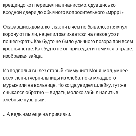
крещендо кот перешел на пианиссмо, сдувшись ко
входной двери до обычного вопросительного «мррр?»
Оказавшись дома, кот, как ни в чем не бывало, отряхнул
корону от пыли, нацепил залихватски на левое ухо и
пошел жрать. Как будто не было уличного позора при всем
крестьянстве. Как будто не он приседал и томился в траве,
изображая зайца.
Из подполья вылез старый коммунист Моня, мол, умнее
всех, лепил чернильницы из хлеба, пока младшего
мурыжили на вольнице. Но когда увидел шлейку, тут же
сныкался обратно — видать, молоко забыл налить в
хлебные пузырьки.
…А ведь нам еще на прививки.