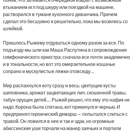
втыканием игл под шкуру или поездкой на машине,
растворился в тумане кухонного диванчика. Причем
сделал это бесшумно и решительно, пока мы возились со
шлейкой.
Пришлось Рыжему отдуваться одному разом за все. По
подъезду мы шли как Маша Распутина в сопровождении
симфонического оркестра: сначала все почти академично
и в тональности, но вот это омерзительное кошачье
сопрано и мускулистые ляжки отовсюду…
Мир распахнулся коту сразу и весь: цветущие кусты
шиповника, аромат зацветающих лип, скошенной травы,
табун орущих детей…. Рыжий решил, что ему это нафик не
надо. Корона была спятана, кот прикинулся чернью. И
предпринял героический демарш — попытался слиться с
травой. Он ложился в нее и так и эдак, но огромные
абиссинские уши торчали на манер заячьих и портили