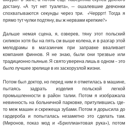
достану. «А тут нет туалета», — ошалевшие девчонки
спохватываются секунды через три. «Черррт! Тогда я
прямо тут чулки подтяну, вы ж нервами крепкие?»
Дальше немая сцена, я, озверев, тяну этот польский
силикон хотя бы на пять см выше колена, и в разгар этой
мелодрамы в магазинчик при заправке вваливает
компания финнов. Я не знаю, были они трезвые или
традиционно пьяные. Я свято уверена лишь в одном – это
было лучшее зрелище в их заскорузлой жизни.
Потом был доктор, но перед ним я отметилась в машине,
пытаясь задрать изделия польской легкой
промышленности в район талии. Потом я изображала
невинность на больничной парковке, притулившись где-
то меж машин и скрежеща зубами. Потом я дорысила до
гардероба и попыталась незаметно это сделать там.
(Миронов, показ мод и «Бриллиантовая рука»), потом