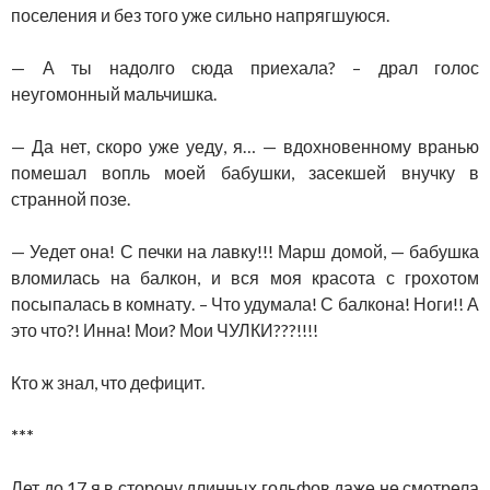
поселения и без того уже сильно напрягшуюся.
— А ты надолго сюда приехала? – драл голос
неугомонный мальчишка.
— Да нет, скоро уже уеду, я… — вдохновенному вранью
помешал вопль моей бабушки, засекшей внучку в
странной позе.
— Уедет она! С печки на лавку!!! Марш домой, — бабушка
вломилась на балкон, и вся моя красота с грохотом
посыпалась в комнату. – Что удумала! С балкона! Ноги!! А
это что?! Инна! Мои? Мои ЧУЛКИ???!!!!
Кто ж знал, что дефицит.
***
Лет до 17 я в сторону длинных гольфов даже не смотрела