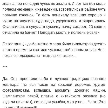
знал, а про пояс для чулок не знала я. И вот так вот мы, в
полном незнании и неведении, встретились в районе чуть
повыше коленок. То есть поначалу все шло хорошо –
чулки натянулись куда надо, удержались и закрепились.
Счастливая, я сунула в сумочку пачку сигарет, 20 крон и
отчалила на банкет. Наводить мосты и полезные связи.
От гостиницы до банкетного зала было километров десять
и этого времени хватило чулкам, чтобы опомниться. Но я
пока не подозревала – вышла из такси и…
***
Да. Они проявили себя в лучших традициях ночного
кошмара: ты вся такая на красной дорожке, кругом
фотоаппараты, вспышки, ароматы дорогих машин,
шампанское рекой, платье с китайского развала (но
издали ниче так), сияющая улыбка, мир у ног… Черт! Это
не мир! Это чулок!!!