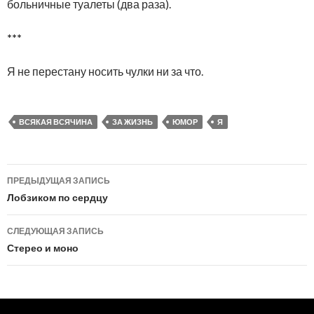
больничные туалеты (два раза).
***
Я не перестану носить чулки ни за что.
ВСЯКАЯ ВСЯЧИНА
ЗА ЖИЗНЬ
ЮМОР
Я
Навигация
ПРЕДЫДУЩАЯ ЗАПИСЬ
по
Лобзиком по сердцу
записям
СЛЕДУЮЩАЯ ЗАПИСЬ
Стерео и моно