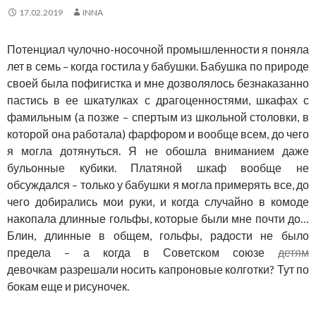
17.02.2019
INNA
Потенциал чулочно-носочной промышленности я поняла
лет в семь – когда гостила у бабушки. Бабушка по природе
своей была пофигистка и мне дозволялось безнаказанно
пастись в ее шкатулках с драгоценностями, шкафах с
фамильным (а позже – спертым из школьной столовки, в
которой она работала) фарфором и вообще всем, до чего
я могла дотянуться. Я не обошла вниманием даже
бульонные кубики. Платяной шкаф вообще не
обсуждался – только у бабушки я могла примерять все, до
чего добирались мои руки, и когда случайно в комоде
накопала длинные гольфы, которые были мне почти до…
Блин, длинные в общем, гольфы, радости не было
предела – а когда в Советском союзе
детям
девочкам разрешали носить капроновые колготки? Тут по
бокам еще и рисуночек.