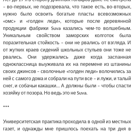
– во-первых, не подозревала, что такое есть, во-вторых,
нужно было освоить богатые пласты всевозможных
«омс» и «голден леди», которые после деревянной
продукции фабрики Suva казались чем-то волшебным.
Уникальным свойством заморских колготок была
поразительная стойкость – они не рвались от взгляда. И
от жутких краев сидений школьных стульев они тоже не
рвались. Они удержались даже когда заспанная
одноклассница выуживала их на перемене из штанины
своих джинсов – сволочные «голден леди» волочились за
ней с самого дома и собрали на пути все – и лужи, и талый
снег, и собачьи какашки… А должны были – чтобы спасти
хозяйку от позора. Но ведь это не Suva.
***
Университетская практика проходила в одной из местных
газет, и однажды мне пришлось поехать на три дня в