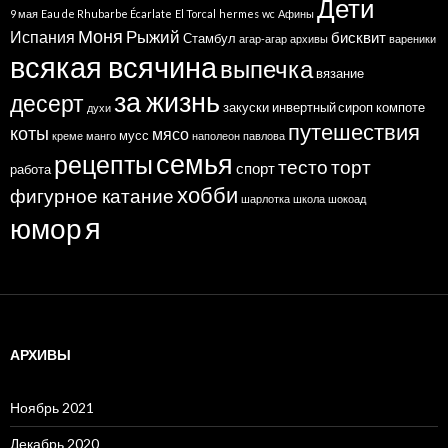
Дети
9 мая
Eau de Rhubarbe Écarlate
El Torcal
hermes
wc
Афины
Моня
Рыжий
Испания
бисквит
Стамбул
агар-агар
архивы
вареники
всякая всячина
выпечка
вязание
за жизнь
десерт
закуски
инвертный сироп
компоте
духи
путешествия
коты
мясо
мусс
креме
манго
наполеон
павлова
семья
рецепты
тесто
торт
спорт
работа
хобби
фигурное катание
шарлотка
школа
шокоад
я
юмор
АРХИВЫ
Ноябрь 2021
Декабрь 2020