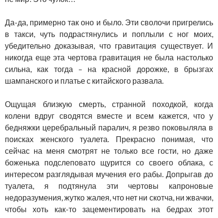
Да-да, примерно так оно и было. Эти сволочи пригрелись
в такси, чуть подрастянулись и поплыли с ног моих,
убедительно доказывая, что гравитация существует. И
никогда еще эта чертова гравитация не была настолько
сильна, как тогда – на красной дорожке, в брызгах
шампанского и платье с китайского развала.
Ощущая близкую смерть, странной походкой, когда
колени вдруг сводятся вместе и всем кажется, что у
бедняжки церебральный паралич, я резво поковыляла в
поисках женского туалета. Прекрасно понимая, что
сейчас на меня смотрят не только все гости, но даже
боженька подслеповато щурится со своего облака, с
интересом разглядывая мучения его рабы. Допрыгав до
туалета, я подтянула эти чертовы капроновые
недоразумения, жутко жалея, что нет ни скотча, ни жвачки,
чтобы хоть как-то зацементировать на бедрах этот