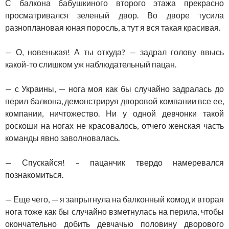
С балкона бабушкиного второго этажа прекрасно
просматривался зеленый двор. Во дворе тусила
разноплановая юная поросль, а тут я вся такая красивая.
— О, новенькая! А ты откуда? — задрал голову ввысь
какой-то слишком уж наблюдательный пацан.
— с Украины, — нога моя как бы случайно задралась до
перил балкона, демонстрируя дворовой компании все ее,
компании, ничтожество. Ни у одной девчонки такой
роскоши на ногах не красовалось, отчего женская часть
команды явно заволновалась.
— Спускайся! – пацанчик твердо намеревался
познакомиться.
— Еще чего, — я запрыгнула на балконный комод и вторая
нога тоже как бы случайно взметнулась на перила, чтобы
окончательно добить девчачью половину дворового