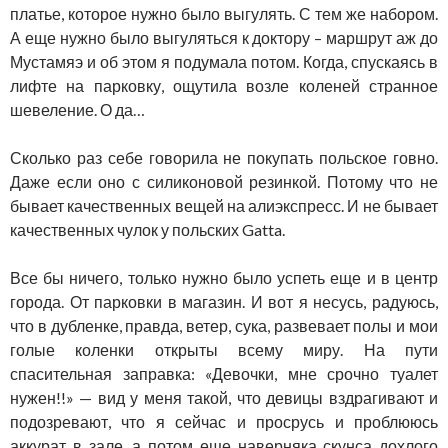
платье, которое нужно было выгулять. С тем же набором.
А еще нужно было выгуляться к доктору – маршрут аж до
Мустамяэ и об этом я подумала потом. Когда, спускаясь в
лифте на парковку, ощутила возле коленей странное
шевеление. О да…
Сколько раз себе говорила не покупать польское говно.
Даже если оно с силиконовой резинкой. Потому что не
бывает качественных вещей на алиэкспресс. И не бывает
качественных чулок у польских Gatta.
Все бы ничего, только нужно было успеть еще и в центр
города. От парковки в магазин. И вот я несусь, радуюсь,
что в дубленке, правда, ветер, сука, развевает полы и мои
голые коленки открыты всему миру. На пути
спасительная заправка: «Девочки, мне срочно туалет
нужен!!» — вид у меня такой, что девицы вздрагивают и
подозревают, что я сейчас и просрусь и проблююсь
аккурат в зале, а потом еще наверняка скунса дохлого