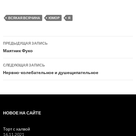
ВСЯКАЯ ВСЯЧИНА
ЮМОР
Я
Навигация
ПРЕДЫДУЩАЯ ЗАПИСЬ
по
Маятник Фуко
записям
СЛЕДУЮЩАЯ ЗАПИСЬ
Нервно-колебательное и душещипательное
НОВОЕ НА САЙТЕ
Торт с халвой
16.11.2021