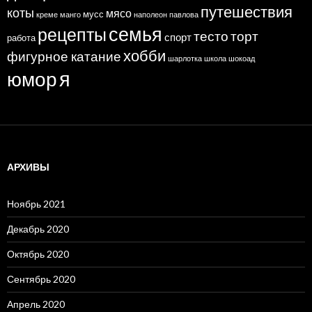
путешествия
коты
мясо
мусс
креме
манго
наполеон
павлова
семья
рецепты
тесто
торт
спорт
работа
хобби
фигурное катание
шарлотка
школа
шокоад
я
юмор
АРХИВЫ
Ноябрь 2021
Декабрь 2020
Октябрь 2020
Сентябрь 2020
Апрель 2020