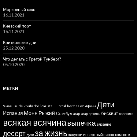
Морковный кекс
16.11.2021
Киевский торт
16.11.2021
Критические дни
25.12.2020
Что делать с Гретой Тунберг?
05.10.2020
МЕТКИ
Дети
9 мая
Eau de Rhubarbe Écarlate
El Torcal
hermes
wc
Афины
Моня
Рыжий
Испания
бисквит
Стамбул
агар-агар
архивы
вареники
всякая всячина
выпечка
вязание
за жизнь
десерт
закуски
инвертный сироп
компоте
духи