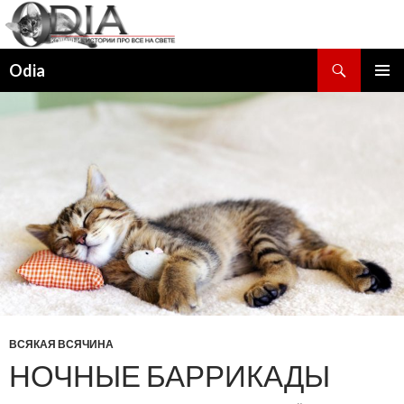
Поиск
Odia
ПЕРЕЙТИ
ОСНОВ
К
МЕНЮ
СОДЕРЖИМОМУ
ВСЯКАЯ ВСЯЧИНА
НОЧНЫЕ БАРРИКАДЫ