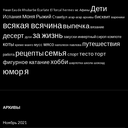
Дети
9 мая
Eau de Rhubarbe Écarlate
El Torcal
hermes
wc
Афины
Моня
Рыжий
Испания
бисквит
Стамбул
агар-агар
архивы
вареники
всякая всячина
выпечка
вязание
за жизнь
десерт
закуски
инвертный сироп
компоте
духи
путешествия
коты
мясо
мусс
креме
манго
наполеон
павлова
семья
рецепты
тесто
торт
спорт
работа
хобби
фигурное катание
шарлотка
школа
шокоад
я
юмор
АРХИВЫ
Ноябрь 2021