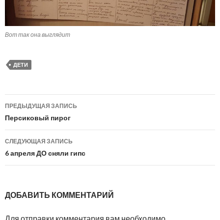
Вот так она выглядит
ДЕТИ
Навигация
ПРЕДЫДУЩАЯ ЗАПИСЬ
по
Персиковый пирог
записям
СЛЕДУЮЩАЯ ЗАПИСЬ
6 апреля ДО сняли гипс
ДОБАВИТЬ КОММЕНТАРИЙ
Для отправки комментария вам необходимо