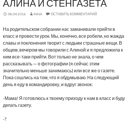
АЛИНА И СТЕНГАЗЕТА
08.04.2016
INNA
ОСТАВИТЬ КОММЕНТАРИЙ
На родительском собрании нас заманивали прийти в
класс и провести урок. Мы, конечно, все робели, но жажда
славы и поклонения творит с людьми страшные вещи. В
общем, вечером мы говорили с Алиной и я предложила к
ним все-таки прийти.
Вот только не знала, о чем
рассказывать — о фотографии (я сейчас этим
значительно меньше занимаюсь) или все же о газете.
Пока сошлись на том, что я обдумываю. На следующий
день я еду в командировку, и вдруг звонок:
-Мама! Я готовлюсь к твоему приходу к нам в класс и буду
делать газету.
-?