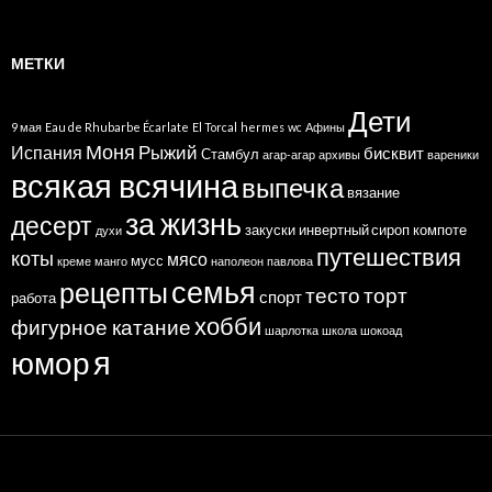
МЕТКИ
Дети
9 мая
Eau de Rhubarbe Écarlate
El Torcal
hermes
wc
Афины
Моня
Рыжий
Испания
бисквит
Стамбул
агар-агар
архивы
вареники
всякая всячина
выпечка
вязание
за жизнь
десерт
закуски
инвертный сироп
компоте
духи
путешествия
коты
мясо
мусс
креме
манго
наполеон
павлова
семья
рецепты
тесто
торт
спорт
работа
хобби
фигурное катание
шарлотка
школа
шокоад
я
юмор