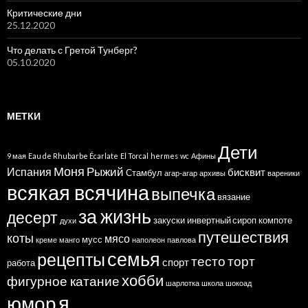
Критические дни
25.12.2020
Что делать с Гретой Тунберг?
05.10.2020
МЕТКИ
Дети
9 мая
Eau de Rhubarbe Écarlate
El Torcal
hermes
wc
Афины
Моня
Рыжий
Испания
бисквит
Стамбул
агар-агар
архивы
вареники
всякая всячина
выпечка
вязание
за жизнь
десерт
закуски
инвертный сироп
компоте
духи
путешествия
коты
мясо
мусс
креме
манго
наполеон
павлова
семья
рецепты
тесто
торт
спорт
работа
хобби
фигурное катание
шарлотка
школа
шокоад
я
юмор