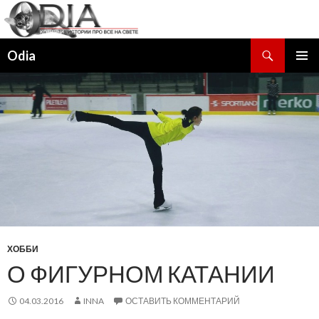
Поиск
Odia
ПЕРЕЙТИ
ОСНОВ
К
МЕНЮ
СОДЕРЖИМОМУ
ХОББИ
О ФИГУРНОМ КАТАНИИ
04.03.2016
INNA
ОСТАВИТЬ КОММЕНТАРИЙ