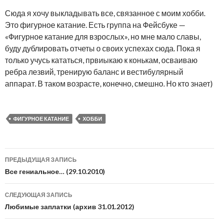
Сюда я хочу выкладывать все, связанное с моим хобби.
Это фигурное катание. Есть группа на Фейсбуке —
«Фигурное катание для взрослых», но мне мало славы,
буду дублировать отчеты о своих успехах сюда. Пока я
только учусь кататься, првиыкаю к конькам, осваиваю
ребра лезвий, тренирую баланс и вестибулярный
аппарат. В таком возрасте, конечно, смешно. Но кто знает)
ФИГУРНОЕ КАТАНИЕ
ХОББИ
Навигация
ПРЕДЫДУЩАЯ ЗАПИСЬ
по
Все гениальное… (29.10.2010)
записям
СЛЕДУЮЩАЯ ЗАПИСЬ
Любимые заплатки (архив 31.01.2012)