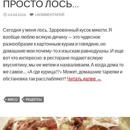
ПРОСТО ЛОСЬ…
24.04.2016
1 КОММЕНТАРИЙ
Сегодня у меня лось. Здоровенный кусок мякоти. Я
вообще люблю всякую дичину — это чудесное
разнообразие к картонным курам и говядине, но
домашние мои почему-то к изыскам равнодушны. И еще
вот что интересно: в ресторане подают всякую
вкуснятину, мы ее метем и нахваливаем. А когда дома то
же самое… «А где курица??» Может, домашние тарелки и
Просто лось…
обстановка так расслабляют?
Читать далее
→
МЯСО
РЕЦЕПТЫ