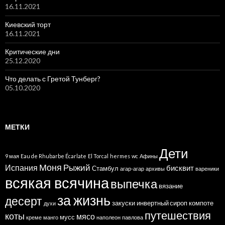
16.11.2021
Киевский торт
16.11.2021
Критические дни
25.12.2020
Что делать с Гретой Тунберг?
05.10.2020
МЕТКИ
Дети
9 мая
Eau de Rhubarbe Écarlate
El Torcal
hermes
wc
Афины
Моня
Рыжий
Испания
бисквит
Стамбул
агар-агар
архивы
вареники
всякая всячина
выпечка
вязание
за жизнь
десерт
закуски
инвертный сироп
компоте
духи
путешествия
коты
мясо
мусс
креме
манго
наполеон
павлова