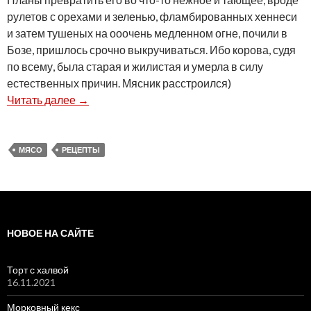
рулетов с орехами и зеленью, фламбированных хеннеси
и затем тушеных на ооочень медленном огне, почили в
Бозе, пришлось срочно выкручиваться. Ибо корова, судя
по всему, была старая и жилистая и умерла в силу
естественных причин. Мясник расстроился)
Говядо на очень скорую руку. И рукав
Читать далее
→
МЯСО
РЕЦЕПТЫ
НОВОЕ НА САЙТЕ
Торт с халвой
16.11.2021
Морковный кекс