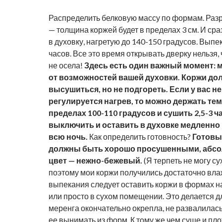
Распределить белковую массу по формам. Раз
— толщина коржей будет в пределах 3 см. И сра
в духовку, нагретую до 140-150 градусов. Выпек
часов. Все это время открывать дверку нельзя,
не осела!
Здесь есть один важный момент: 
от возможностей вашей духовки. Коржи д
высушиться, но не подгореть. Если у вас не
регулируется нагрев, то можно держать те
пределах 100-110 градусов и сушить 2,5-3 ч
выключить и оставить в духовке медленно
всю ночь.
Как определить готовность?
Готовы
должны быть хорошо просушенными, абсо
цвет — нежно-бежевый.
(Я терпеть не могу су
поэтому мои коржи получились достаточно вл
выпекания следует оставить коржи в формах на
или просто в сухом помещении. Это делается дл
меренга окончательно окрепла, не развалилась,
ее вынимать из форм. К тому же чем суше и пло