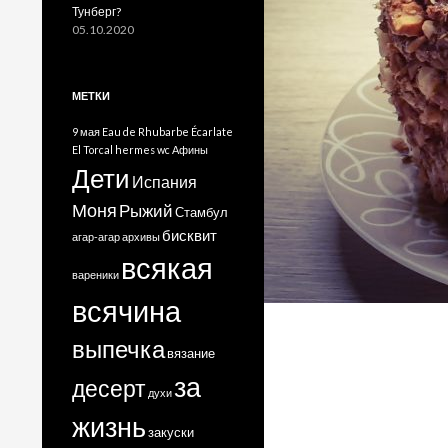
Тунберг?
05.10.2020
МЕТКИ
9 мая
Eau de Rhubarbe Écarlate
El Torcal
hermes
wc
Афины
Дети
Испания
Моня
Рыжий
Стамбул
бисквит
агар-агар
архивы
всякая
вареники
всячина
выпечка
вязание
за
десерт
духи
жизнь
закуски