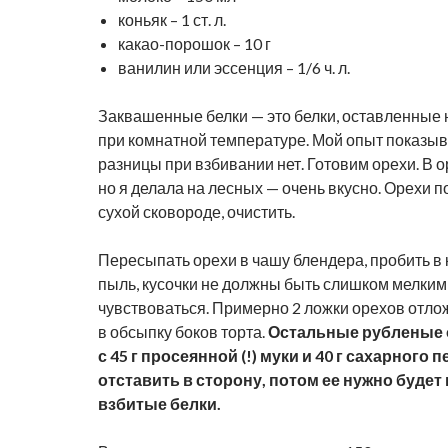
коньяк – 1 ст. л.
какао-порошок – 10 г
ванилин или эссенция – 1/6 ч. л.
Заквашенные белки — это белки, оставленные 
при комнатной температуре. Мой опыт показыва
разницы при взбивании нет. Готовим орехи. В 
но я делала на лесных — очень вкусно. Орехи 
сухой сковороде, очистить.
Пересыпать орехи в чашу блендера, пробить в 
пыль, кусочки не должны быть слишком мелким
чувствоваться. Примерно 2 ложки орехов отлож
в обсыпку боков торта.
Остальные рубленые 
с 45 г просеянной (!) муки и 40 г сахарного п
отставить в сторону, потом ее нужно буде
взбитые белки.