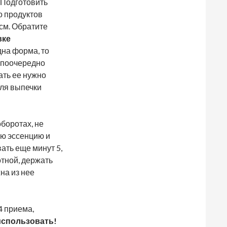
. Подготовить
о продуктов
 см. Обратите
вке
одна форма, то
ь поочередно
ать ее нужно
для выпечки
боротах, не
ую эссенцию и
ать еще минут 5,
отной, держать
на из нее
4 приема,
использовать!