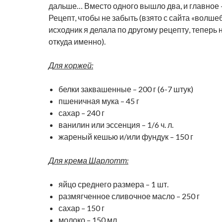
дальше… Вместо одного вышло два, и главное 
Рецепт, чтобы не забыть (взято с сайта «волшеб
исходник я делала по другому рецепту, теперь 
откуда именно).
Для коржей:
белки заквашенные – 200 г (6-7 штук)
пшеничная мука – 45 г
сахар – 240 г
ванилин или эссенция – 1/6 ч. л.
жареный кешью и/или фундук – 150 г
Для крема Шарлотт:
яйцо среднего размера – 1 шт.
размягченное сливочное масло – 250 г
сахар – 150 г
молоко – 150 мл