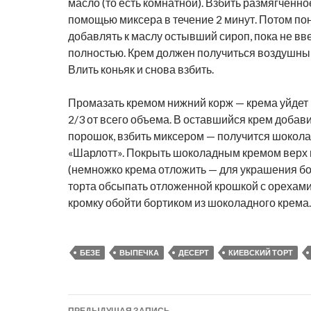
масло (то есть комнатной). Взбить размягченно
помощью миксера в течение 2 минут. Потом по
добавлять к маслу остывший сироп, пока не вв
полностью. Крем должен получиться воздушн
Влить коньяк и снова взбить.
Промазать кремом нижний корж — крема уйдет
2/3 от всего объема. В оставшийся крем добави
порошок, взбить миксером — получится шокол
«Шарлотт». Покрыть шоколадным кремом верх и
(немножко крема отложить — для украшения бо
торта обсыпать отложенной крошкой с орехам
кромку обойти бортиком из шоколадного крема.
БЕЗЕ
ВЫПЕЧКА
ДЕСЕРТ
КИЕВСКИЙ ТОРТ
Навигация
ПРЕДЫДУЩАЯ ЗАПИСЬ