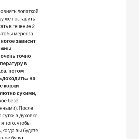
ровнять лопаткой
зу же поставить
ать в течение 2
 чтобы меренга
многое зависит
олжны
 очень точно
мпературу в
аса, потом
 «доходить» на
е коржи
лютно сухими,
хое безе,
ажными). После
 сутки в духовке
я того, чтобы
 когда вы будете
тнее будут