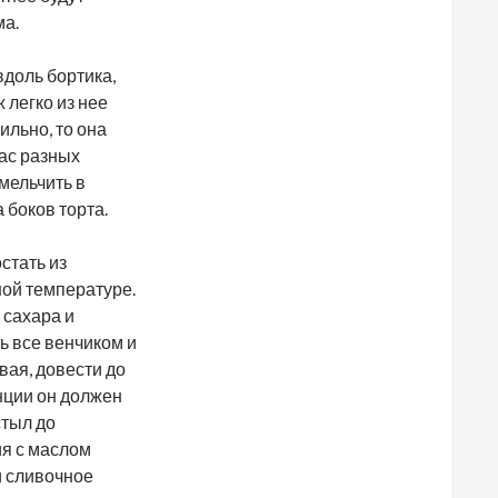
ма.
вдоль бортика,
 легко из нее
ильно, то она
нас разных
мельчить в
 боков торта.
остать из
ной температуре.
 сахара и
ь все венчиком и
вая, довести до
енции он должен
стыл до
я с маслом
и сливочное