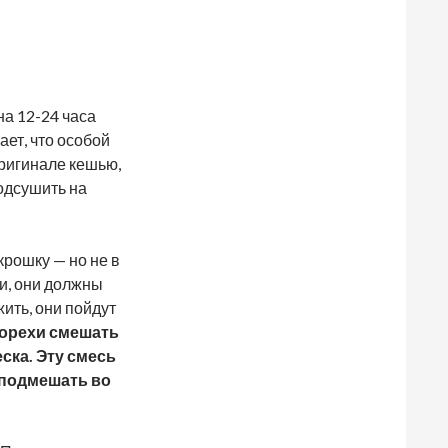
на 12-24 часа
ет, что особой
оригинале кешью,
подсушить на
крошку — но не в
и, они должны
ить, они пойдут
орехи смешать
еска. Эту смесь
т подмешать во