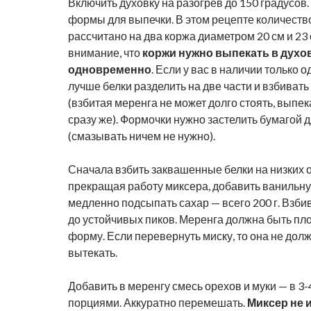
Включить духовку на разогрев до 150 градусов
формы для выпечки. В этом рецепте количеств
рассчитано на два коржа диаметром 20 см и 23
внимание, что
коржи нужно выпекать в духо
одновременно
. Если у вас в наличии только 
лучше белки разделить на две части и взбиват
(взбитая меренга не может долго стоять, выпек
сразу же). Формочки нужно застелить бумагой 
(смазывать ничем не нужно).
Сначала взбить заквашенные белки на низких о
прекращая работу миксера, добавить ванильн
медленно подсыпать сахар — всего 200 г. Взбив
до устойчивых пиков. Меренга должна быть пл
форму. Если перевернуть миску, то она не долж
вытекать.
Добавить в меренгу смесь орехов и муки — в 3-
порциями. Аккуратно перемешать.
Миксер не 