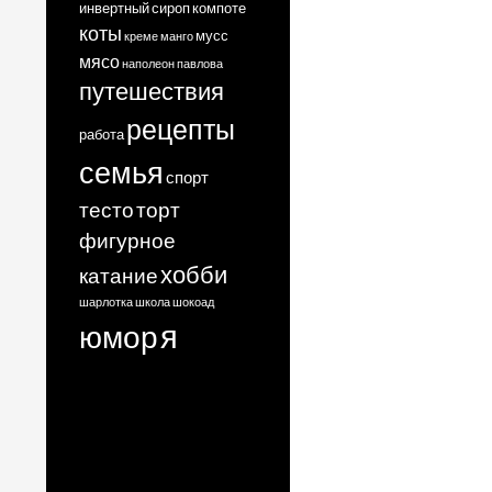
инвертный сироп
компоте
коты
мусс
креме
манго
мясо
наполеон
павлова
путешествия
рецепты
работа
семья
спорт
тесто
торт
фигурное
хобби
катание
шарлотка
школа
шокоад
я
юмор