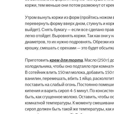
коржи, тем меньше они потом размокнут от кре
Утром вынуть коржи из форм (пройтись ножом 
перевернуть форму вверх дном, стукнуть и корж
выйдет). Снять бумагу — если все сделано прав
легко отойдет. Выровнять коржи. Так как они у 
диаметров, то их нужно подровнять. Обрезки из
крошку, смешать с орехами — это будет обсыпка
Приготовить
крем для торта
. Масло (250 г) д
холодильника, чтобы оно подтаяло при комнат
В сотейник влить 150 мл молока, добавить 150 г
ванилин, перемешать, вбить 1 яйцо, расколотит
поставить на слабый огонь. Постоянно помеши
кипения и варить сироп 4-5 минут. По консист
быть, как сгущенное молоко. Оставить, чтобы о
комнатной температуры. К моменту смешивани
сироп должен быть такой же температуры, как 