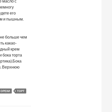
е масло с
немногу
едете его
ым и пышным.
 не больше чем
ть какао-
адный крем
 бока торта
ртика).Бока
и. Верхнюю
ОРЕХИ
ТОРТ